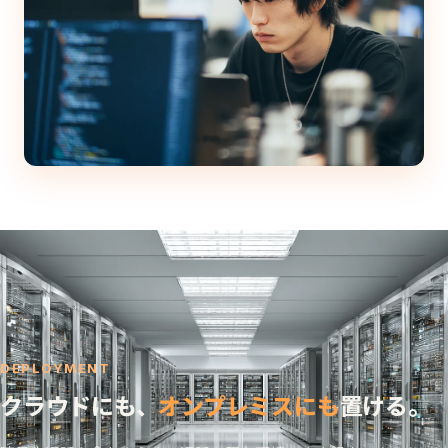
SIPスタックを自社開発しているからこそ、既存
PBXへ“透過的に”割り込める。
20年以上SIP/VoIP実装を手がけてきた知見をもとに、RFC
3261準拠の挙動を細部まで作り込んでいます。
DEPLOYMENT
クラウドにも、
オンプレミスにも
置ける。