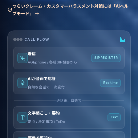
つらいクレーム・カスタマーハラスメント対策には「AIヘル
プモード」 →
CALL FLOW
着信
SIP REGISTER
AGEphone / 各種SIP機器から
AIが音声で応答
Realtime
自然な会話で一次受付
通話後、自動で
文字起こし・要約
Text
要点 / 決定事項 / ToDo
画像で可視化