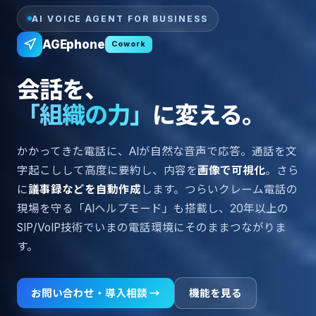
AI VOICE AGENT FOR BUSINESS
AGEphone
Cowork
会話を、
「組織の力」
に変える。
かかってきた電話に、AIが自然な音声で応答。通話を文
字起こしして高度に要約し、内容を
画像で可視化
。さら
に
議事録などを自動作成
します。つらいクレーム電話の
現場を守る「AIヘルプモード」も搭載し、20年以上の
SIP/VoIP技術でいまの電話環境にそのままつながりま
す。
お問い合わせ・導入相談 →
機能を見る