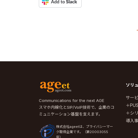
ソリ
サー
Communications for the next AGE
＋PUS
スマホ内線化とSIP/VoIP技術で、企業のコ
＋シ
ミュニケーション基盤を支えます。
導入
株式会社ageetは、プライバシーマー
ク取得企業です。（第20003055
号）