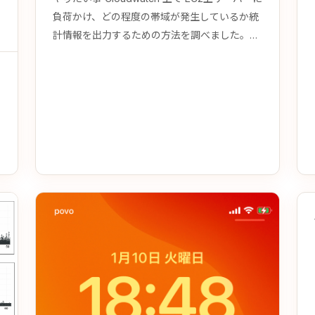
負荷かけ、どの程度の帯域が発生しているか統
計情報を出力するための方法を調べました。
Cloudwatch の agentを利用することで
ethtool のカスタムメトリックスを表示するこ
とが出来ます。 Agentのインストール
CloudWatch Agentのインストール
CloudWatchをインストールしていない場合、
下記をインストー…
シ