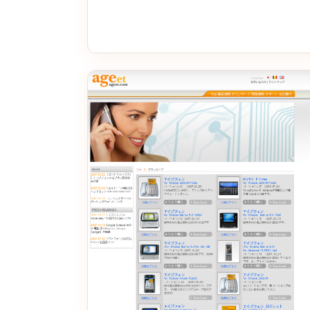
とは お木曳とは、伊勢神宮の式年遷宮に使わ
る御用材（ごようざい）を、山から神宮まで運
ぶ神聖…