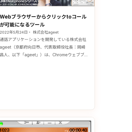
Webブラウザーからクリックtoコール
が可能になるツール
2022年5月24日
・ 株式会社ageet
通話アプリケーションを開発している株式会社
ageet（京都府向日市、代表取締役社長：岡崎
昌人、以下「ageet」）は、Chromeウェブブ
ラウザに表示された電話番号を全て自動検知し
クリックするだけで電話をかけることのできる
ツール「Chrome拡張版 CallPicker」を5月25
日より、Chromeウェブストアにて公開いたし
ます。 「Chrome拡張版 CallPicker」は無償で
利用可能な…