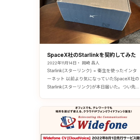
SpaceX社のStarlinkを契約してみた
2022年11月14日
・ 岡崎 昌人
Starlink(スターリンク) = 衛生を使ったインタ
ーネット 以前より気になっていたSpaceX社の
Starlink(スターリンク)が本日届いた。つい先週
サービス提供エリアがこの事務所がある京都も
追加されたということを知ってすぐに申し込み
をしていた。 申し込んでから到着までちょう
1週間。人気なのか在庫準備中が３〜４日ほど
続いていたのが、「発送しました」と通知が来
てからすぐに届いた印象である。…