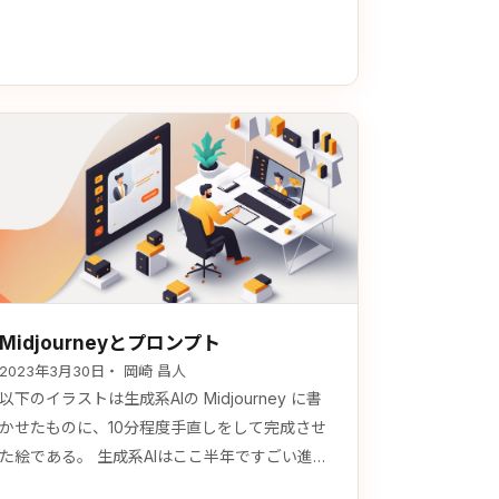
もの領収書で行けると思った方、それは間違い
です。大手企業でもまだ対応が遅れていたりし
ます。また今までのECサイトで発行された領収
書は対応していない場合があります。 今まで使
えていた領収…
Midjourneyとプロンプト
2023年3月30日
・ 岡崎 昌人
以下のイラストは生成系AIの Midjourney に書
かせたものに、10分程度手直しをして完成させ
た絵である。 生成系AIはここ半年ですごい進化
をしてきている。そして業務に使える。これか