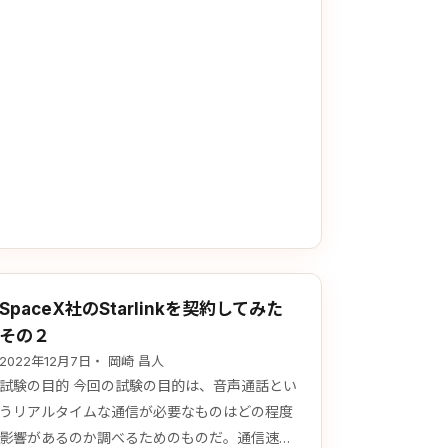
らこのBlogでのエントリーはそれらを活用した
便利テクニックを紹介していこうと思う。去
年、情報化研究会で、生成系AIの面白い活用法
を紹介させていただいたが、もっといろんな事
ができそうだ。 まず Midjourne…
SpaceX社のStarlinkを契約してみた
その２
2022年12月7日
・ 岡崎 昌人
試験の目的 今回の試験の目的は、音声通話とい
うリアルタイムな通信が必要なものはどの程度
影響があるのか調べるためのものだ。通信速度