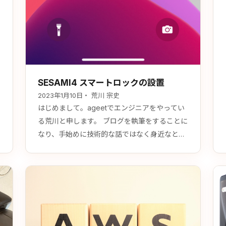
SESAMI4 スマートロックの設置
2023年1月10日
・ 荒川 宗史
はじめまして。ageetでエンジニアをやってい
る荒川と申します。 ブログを執筆をすることに
なり、手始めに技術的な話ではなく身近なとこ
ろで自宅に設置したスマートロックについて書
きたいと思います。 リフォームを行なってドア
ごと電気錠に対応している製品もありますが今
回は最近増えてきた後付けの設置が可能な製品
で、有名どころではQrio Lock(キュリオ ロッ
ク) https://qrio.me/smar…