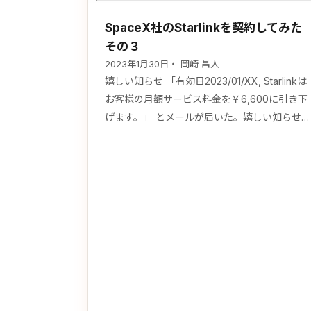
SpaceX社のStarlinkを契約してみた
その３
2023年1月30日
・ 岡崎 昌人
嬉しい知らせ 「有効日2023/01/XX, Starlinkは
お客様の月額サービス料金を￥6,600に引き下
げます。」 とメールが届いた。嬉しい知らせ
だ。 だが、半年もたたずして半額とはなかな
思い切ったものである。 Starlinkのオフィシャ
ルページを見に行ってみると、初期コストとし
て発生するハードウェア（アンテナ）も半額に
なっていた。 もう少し待っていれば3.5万やす
かったのかと思いつつも…