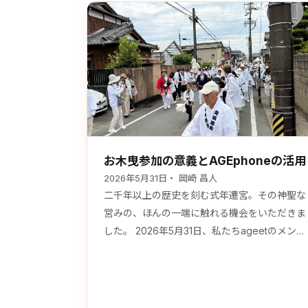
お木曳参加の意義とAGEphoneの活用
2026年5月31日
・ 岡崎 昌人
二千年以上の歴史を刻む式年遷宮。その神聖な
営みの、ほんの一端に触れる機会をいただきま
した。 2026年5月31日、私たちageetのメンバ
ーは伊勢で行われた「お木曳（おきひき）」に
参加しました。日本の伝統文化に直接関わるこ
の体験は、私たちの仕事の原点を改めて見つめ
直す、忘れられない一日となりました。 お木曳