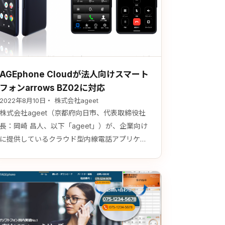
AGEphone Cloudが法人向けスマート
フォンarrows BZ02に対応
2022年8月10日
・ 株式会社ageet
株式会社ageet（京都府向日市、代表取締役社
長：岡崎 昌人、以下「ageet」）が、企業向け
に提供しているクラウド型内線電話アプリケー
ション『AGEphone Cloud（エイジフォンクラ
ウド）』がFCNT株式会社（神奈川県大和市、
代表取締役社長：田中典尚、以下「FCNT」）
が自社ブランド商品として販売する法人向けス
マートフォン「arrows BZ02（アローズビーゼ
ットゼロニ）」に対応しました…