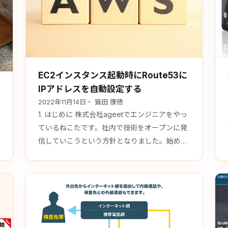
EC2インスタンス起動時にRoute53に
IPアドレスを自動設定する
2022年11月14日
・ 猫田 康徳
1. はじめに 株式会社ageetでエンジニアをやっ
ているねこたです。社内で技術をオープンに発
信していこうという方針となりました。始めは
ちょっとずつ、浅い内容がメインとはなります
が書きためた自分の備忘録や、今後の調査を掲
載出来たらと考えています。 2. 概要
ど
AmazonLinux2 の新規起動時にEC2インスタン
スに割り当てられたIPアドレスをRoute53を利
用し指定したドメインに設定します。…