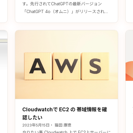
す。先行されてChatGPTの最新バージョン
れ
「ChatGPT 4o（オムニ）」がリリースされ、
立て続けにGPTsストアも本日（5月30日）リリ
ースされました。これにより、多くのユーザー
が最新のAI技術を活用する機会を得ることがで
きるようになりました。 ChatGPTとGPTsスト
ア GPTsストアは、誰でも簡単に自分専用のカ
スタムGPTを作成し、公開・…
Cloudwatchで EC2 の 帯域情報を確
認したい
2023年5月15日
・ 猫田 康徳
やりたい事 Cloudwatch 上で EC2上サーバーに